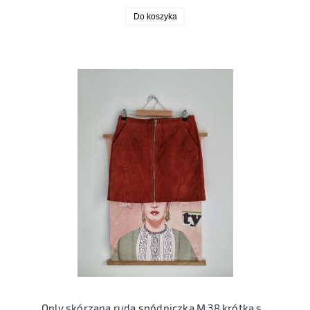
Do koszyka
Only skórzana ruda spódniczka M 38 krótka skóra naturalna