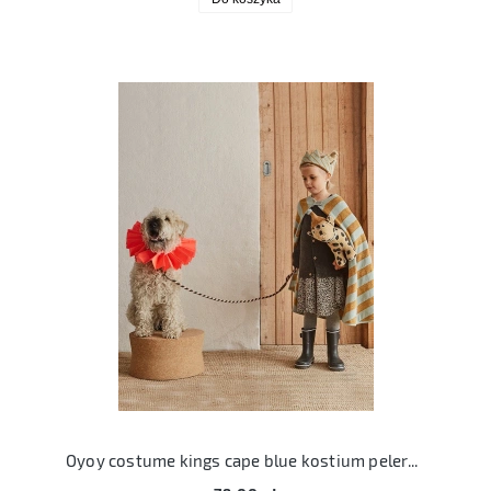
Oyoy costume kings cape blue kostium peleryna króla