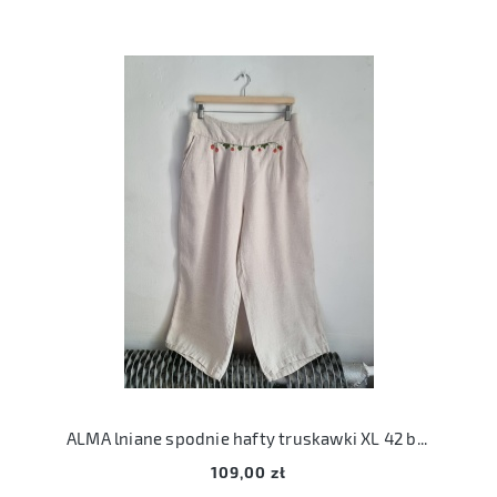
ALMA lniane spodnie hafty truskawki XL 42 beżowe len haft
109,00 zł