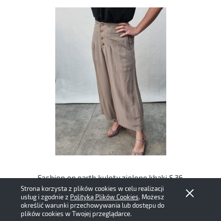
Fashion on earth kuloty zielone khaki S 36
Strona korzysta z plików cookies w celu realizacji
65,00 zł
usług i zgodnie z
Polityką Plików Cookies
. Możesz
określić warunki przechowywania lub dostępu do
plików cookies w Twojej przeglądarce.
Do koszyka