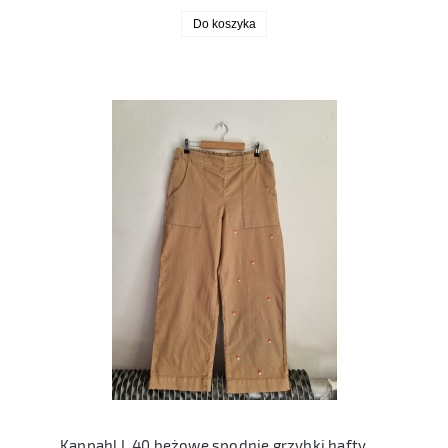
Do koszyka
Kappahl L 40 beżowe spodnie grzybki hafty muchomory