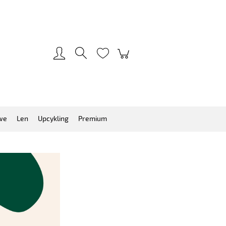
Zarejestruj się
Zaloguj się
we
Len
Upcykling
Premium