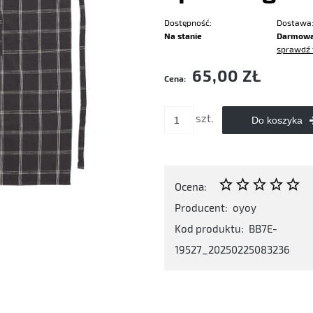
Dostępność:
Dostawa
Na stanie
Darmow
sprawdź 
Cena nie zawiera ewentualnych kosztó
65,00 ZŁ
Cena:
płatności
szt.
Do koszyka
Ocena:
Producent:
oyoy
Kod produktu:
BB7E-
19527_20250225083236