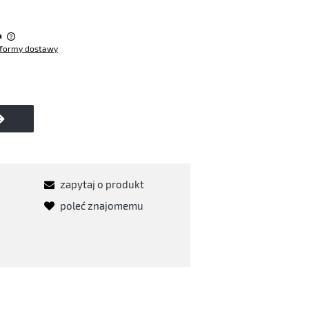
:
a
formy dostawy
w
zapytaj o produkt
poleć znajomemu