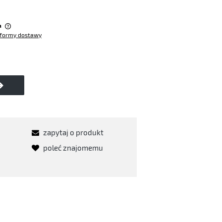
:
a
formy dostawy
w
zapytaj o produkt
poleć znajomemu