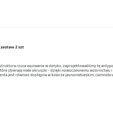
 zestaw 2 szt
ego struktura rzuca wyzwanie w dotyku, zaprojektowaliśmy tę antyp
które zbierają małe okruszki - dzięki nowoczesnemu wzornictwu 
enta jest również dostępna w kolorze jasnoniebieskim, ciemnob