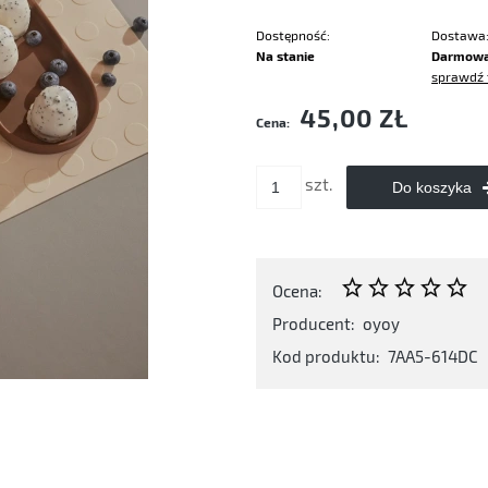
Dostępność:
Dostawa
Na stanie
Darmow
sprawdź 
Cena nie zawiera ewentualnych kosztó
45,00 ZŁ
Cena:
płatności
szt.
Do koszyka
Ocena:
Producent:
oyoy
Kod produktu:
7AA5-614DC