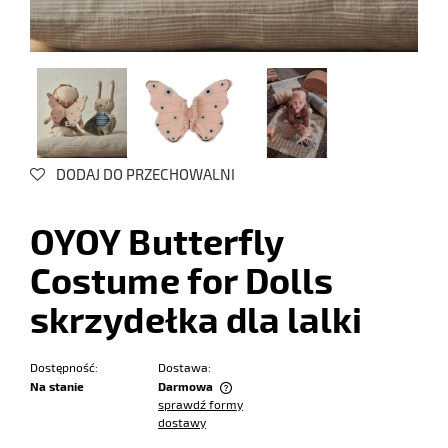
DODAJ DO PRZECHOWALNI
OYOY Butterfly
Costume for Dolls
skrzydełka dla lalki
Dostępność:
Dostawa:
Na stanie
Darmowa
sprawdź formy
Cena nie zawiera ewentualnych kosztów płatności
dostawy