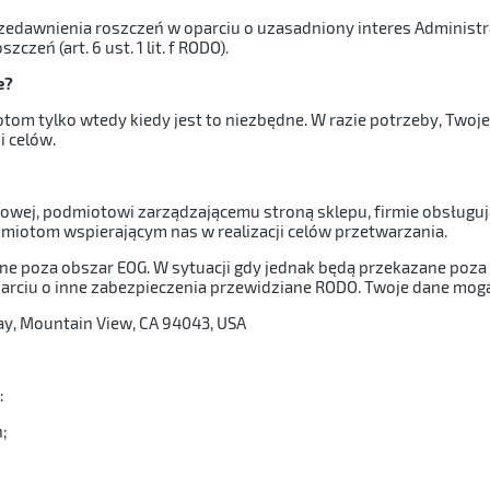
edawnienia roszczeń w oparciu o uzasadniony interes Administr
czeń (art. 6 ust. 1 lit. f RODO).
e?
om tylko wtedy kiedy jest to niezbędne. W razie potrzeby, Two
i celów.
owej, podmiotowi zarządzającemu stroną sklepu, firmie obsługują
dmiotom wspierającym nas w realizacji celów przetwarzania.
e poza obszar EOG. W sytuacji gdy jednak będą przekazane poza E
rciu o inne zabezpieczenia przewidziane RODO. Twoje dane mogą
ay, Mountain View, CA 94043, USA
:
;