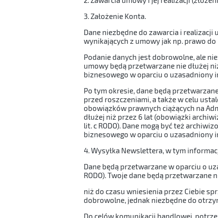
3. Założenie Konta.
Dane niezbędne do zawarcia i realizacji
wynikających z umowy jak np. prawo do rekl
Podanie danych jest dobrowolne, ale nie
umowy będą przetwarzane nie dłużej niż 
biznesowego w oparciu o uzasadniony inter
Po tym okresie, dane będą przetwarzane
przed roszczeniami, a także w celu ustale
obowiązków prawnych ciążących na Admin
dłużej niż przez 6 lat (obowiązki archi
lit. c RODO). Dane mogą być też archiwi
biznesowego w oparciu o uzasadniony inter
4. Wysyłka Newslettera, w tym informac
Dane będą przetwarzane w oparciu o uzasa
RODO). Twoje dane będą przetwarzane ni
niż do czasu wniesienia przez Ciebie sp
dobrowolne, jednak niezbędne do otrzy
Do celów komunikacji handlowej, potrzeb