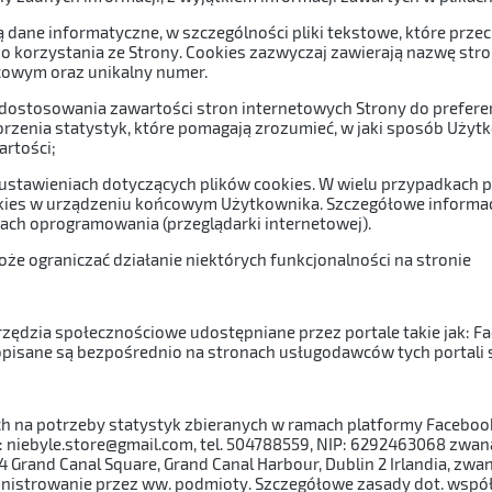
owią dane informatyczne, w szczególności pliki tekstowe, które 
o korzystania ze Strony. Cookies zazwyczaj zawierają nazwę stron
cowym oraz unikalny numer.
 dostosowania zawartości stron internetowych Strony do preferen
rzenia statystyk, które pomagają zrozumieć, w jaki sposób Użytk
artości;
stawieniach dotyczących plików cookies. W wielu przypadkach 
ies w urządzeniu końcowym Użytkownika. Szczegółowe informacj
ach oprogramowania (przeglądarki internetowej).
oże ograniczać działanie niektórych funkcjonalności na stronie
rzędzia społecznościowe udostępniane przez portale takie jak: Fa
pisane są bezpośrednio na stronach usługodawców tych portali
na potrzeby statystyk zbieranych w ramach platformy Facebook j
 niebyle.store@gmail.com, tel. 504788559, NIP: 6292463068 zwan
 4 Grand Canal Square, Grand Canal Harbour, Dublin 2 Irlandia, zw
nistrowanie przez ww. podmioty. Szczegółowe zasady dot. wspó