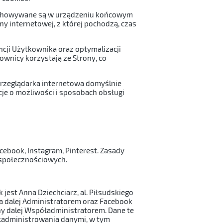
przechowywane są w urządzeniu końcowym
y internetowej, z której pochodzą, czas
cji Użytkownika oraz optymalizacji
ownicy korzystają ze Strony, co
przeglądarka internetowa domyślnie
e o możliwości i sposobach obsługi
cebook, Instagram, Pinterest. Zasady
 społecznościowych.
est Anna Dziechciarz, al. Piłsudskiego
a dalej Administratorem oraz Facebook
any dalej Współadministratorem. Dane te
ładministrowania danymi, w tym