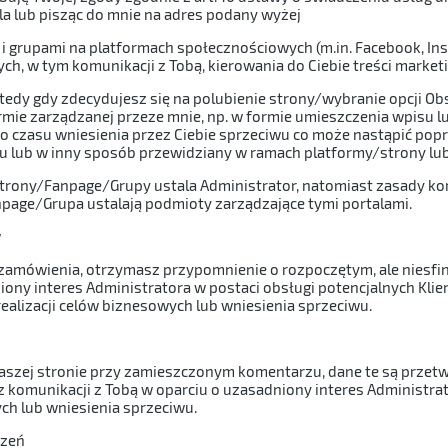
ila lub pisząc do mnie na adres podany wyżej
ą i grupami na platformach społecznościowych (m.in. Facebook, I
h, w tym komunikacji z Tobą, kierowania do Ciebie treści marke
edy gdy zdecydujesz się na polubienie strony/wybranie opcji Ob
rmie zarządzanej przeze mnie, np. w formie umieszczenia wpisu 
do czasu wniesienia przez Ciebie sprzeciwu co może nastąpić poprz
u lub w inny sposób przewidziany w ramach platformy/strony lu
strony/Fanpage/Grupy ustala Administrator, natomiast zasady ko
page/Grupa ustalają podmioty zarządzające tymi portalami.
w
a zamówienia, otrzymasz przypomnienie o rozpoczętym, ale nies
ony interes Administratora w postaci obsługi potencjalnych Klien
ealizacji celów biznesowych lub wniesienia sprzeciwu.
szej stronie przy zamieszczonym komentarzu, dane te są przetw
 komunikacji z Tobą w oparciu o uzasadniony interes Administratora 
ch lub wniesienia sprzeciwu.
czeń