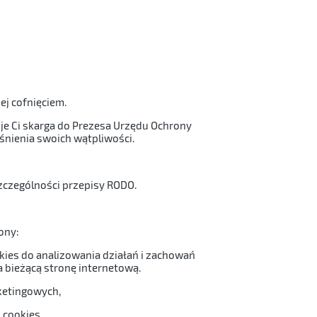
j cofnięciem.
je Ci skarga do Prezesa Urzędu Ochrony
nienia swoich wątpliwości.
zczególności przepisy RODO.
ony:
ookies do analizowania działań i zachowań
a bieżącą stronę internetową.
ketingowych,
 cookies.