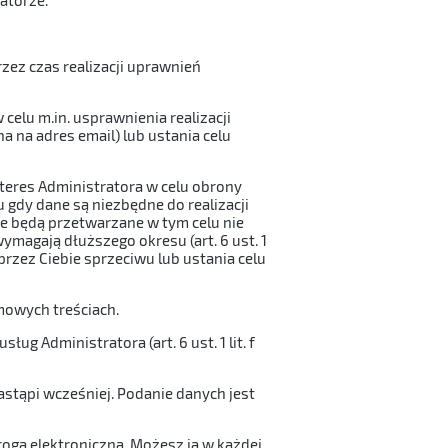
zez czas realizacji uprawnień
elu m.in. usprawnienia realizacji
 na adres email) lub ustania celu
teres Administratora w celu obrony
ku gdy dane są niezbędne do realizacji
e będą przetwarzane w tym celu nie
ymagają dłuższego okresu (art. 6 ust. 1
rzez Ciebie sprzeciwu lub ustania celu
mowych treściach.
 Administratora (art. 6 ust. 1 lit. f
astąpi wcześniej. Podanie danych jest
rogą elektroniczną. Możesz ją w każdej