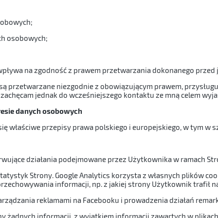
sobowych;
ch osobowych;
 wpływa na zgodność z prawem przetwarzania dokonanego przed je
 są przetwarzane niezgodnie z obowiązującym prawem, przysługu
achęcam jednak do wcześniejszego kontaktu ze mną celem wyjaś
kresie danych osobowych
ę właściwe przepisy prawa polskiego i europejskiego, w tym w s
erwujące działania podejmowane przez Użytkownika w ramach Str
 statystyk Strony. Google Analytics korzysta z własnych plików c
rzechowywania informacji, np. z jakiej strony Użytkownik trafił n
 zarządzania reklamami na Facebooku i prowadzenia działań remar
 żadnych informacji, z wyjątkiem informacji zawartych w plikach