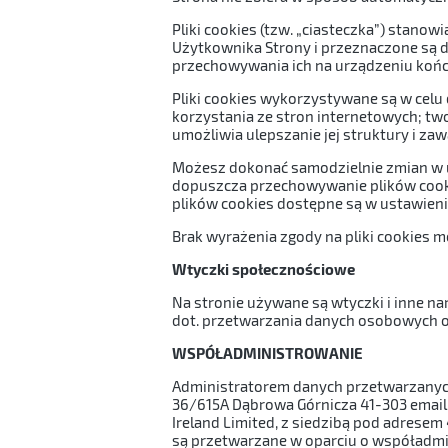
Pliki cookies (tzw. „ciasteczka”) stan
Użytkownika Strony i przeznaczone są d
przechowywania ich na urządzeniu koń
Pliki cookies wykorzystywane są w celu
korzystania ze stron internetowych; two
umożliwia ulepszanie jej struktury i zaw
Możesz dokonać samodzielnie zmian w u
dopuszcza przechowywanie plików cook
plików cookies dostępne są w ustawieni
Brak wyrażenia zgody na pliki cookies m
Wtyczki społecznościowe
Na stronie używane są wtyczki i inne na
dot. przetwarzania danych osobowych o
WSPÓŁADMINISTROWANIE
Administratorem danych przetwarzanych 
36/615A Dąbrowa Górnicza 41-303 email:
Ireland Limited, z siedzibą pod adresem
są przetwarzane w oparciu o współadmi