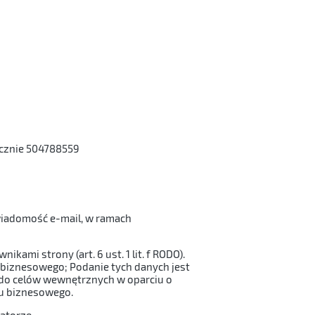
icznie 504788559
 wiadomość e-mail, w ramach
ami strony (art. 6 ust. 1 lit. f RODO).
u biznesowego; Podanie tych danych jest
i do celów wewnętrznych w oparciu o
elu biznesowego.
ratorze.