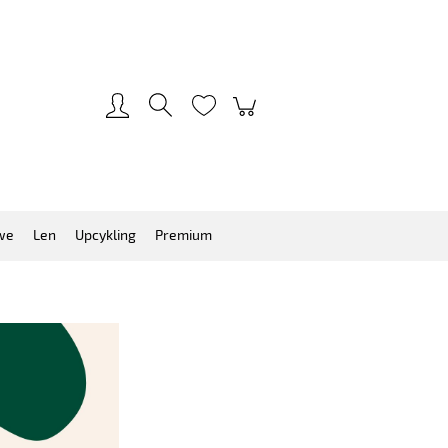
Zarejestruj się
Zaloguj się
we
Len
Upcykling
Premium