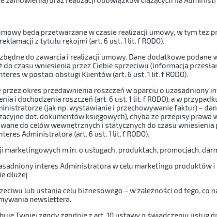
 umowy będą przetwarzane w czasie realizacji umowy, w tym też pr
amacji z tytułu rękojmi (art. 6 ust. 1 lit. f RODO).
zbędne do zawarcia i realizacji umowy. Dane dodatkowe podane w c
do czasu wniesienia przez Ciebie sprzeciwu (informacja przesłana
es w postaci obsługi Klientów (art. 6 ust. 1 lit. f RODO).
 przez okres przedawnienia roszczeń w oparciu o uzasadniony in
nia i dochodzenia roszczeń (art. 6 ust. 1 lit. f RODO), a w przypad
istratorze (jak np. wystawianie i przechowywanie faktur) – dan
wizacyjne dot. dokumentów księgowych), chyba że przepisy prawa w
zowane do celów wewnętrznych i statycznych do czasu wniesienia p
es Administratora (art. 6 ust. 1 lit. f RODO).
ji marketingowych m.in. o usługach, produktach, promocjach, dar
dniony interes Administratora w celu marketingu produktów i usług
e dłużej
rzeciwu lub ustania celu biznesowego – w zależności od tego, co n
mywania newslettera.
uję Twojej zgody zgodnie z art. 10 ustawy o świadczeniu usług d