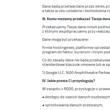
Dane będą przetwarzane przez okres prz
a także w celu ustalenia i dochodzenia rosz
III. Komu możemy przekazać Twoje dan
Przekazujemy Twoje dane innym podmiot
z którymi współpracujemy przy realizacj
Dane mogą być przekazane:
firmie hostingowej, platformie sprzedaż
program do faktur, kurierom i innym po
Co do zasady dane nie będą przekazywan
standardowe klauzule umowne lub w opa
1) Google LLC, 1600 Amphitheatre Parkw
IV. Jakie prawa Ci przysługują?
W związku z RODO, przysługuje ci prawo
● dostępu do swoich danych osobowych
● sprostowania danych osobowych;