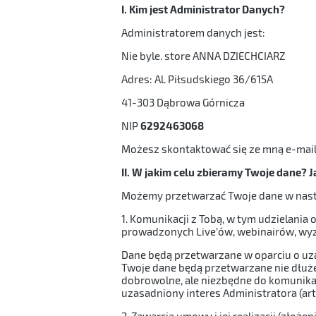
I. Kim jest Administrator Danych?
Administratorem danych jest:
Nie byle. store ANNA DZIECHCIARZ
Adres: Al. Piłsudskiego 36/615A
41-303 Dąbrowa Górnicza
NIP
6292463068
Możesz skontaktować się ze mną e-mailo
II. W jakim celu zbieramy Twoje dane? 
Możemy przetwarzać Twoje dane w nast
1. Komunikacji z Tobą, w tym udzielani
prowadzonych Live’ów, webinairów, wy
Dane będą przetwarzane w oparciu o uzas
Twoje dane będą przetwarzane nie dłużej
dobrowolne, ale niezbędne do komunikac
uzasadniony interes Administratora (art.
2. Zawarcia umowy i jej realizacji (złoż