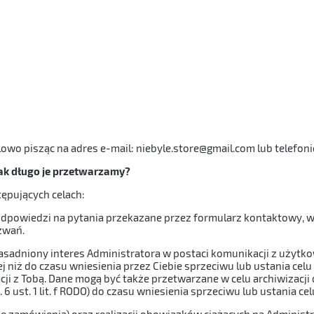
wo pisząc na adres e-mail: niebyle.store@gmail.com lub telefon
Jak długo je przetwarzamy?
ępujących celach:
a odpowiedzi na pytania przekazane przez formularz kontaktowy,
zwań.
adniony interes Administratora w postaci komunikacji z użytkownik
 niż do czasu wniesienia przez Ciebie sprzeciwu lub ustania cel
ji z Tobą. Dane mogą być także przetwarzane w celu archiwizacj
 6 ust. 1 lit. f RODO) do czasu wniesienia sprzeciwu lub ustania c
enie zamówienia) oraz realizacji obowiązków ciążących na Administ