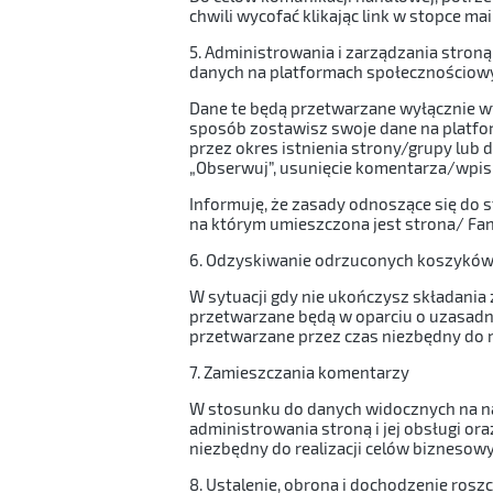
chwili wycofać klikając link w stopce ma
5. Administrowania i zarządzania stron
danych na platformach społecznościowyc
Dane te będą przetwarzane wyłącznie wt
sposób zostawisz swoje dane na platfo
przez okres istnienia strony/grupy lub 
„Obserwuj”, usunięcie komentarza/wpis
Informuję, że zasady odnoszące się do 
na którym umieszczona jest strona/ Fan
6. Odzyskiwanie odrzuconych koszykó
W sytuacji gdy nie ukończysz składani
przetwarzane będą w oparciu o uzasadni
przetwarzane przez czas niezbędny do r
7. Zamieszczania komentarzy
W stosunku do danych widocznych na na
administrowania stroną i jej obsługi oraz
niezbędny do realizacji celów biznesowy
8. Ustalenie, obrona i dochodzenie rosz