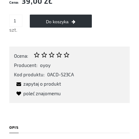
39,00 ZŁ
Cena:
Do koszyka
szt.
Ocena:
Producent:
oyoy
Kod produktu:
0ACD-523CA
zapytaj o produkt
poleć znajomemu
OPIS