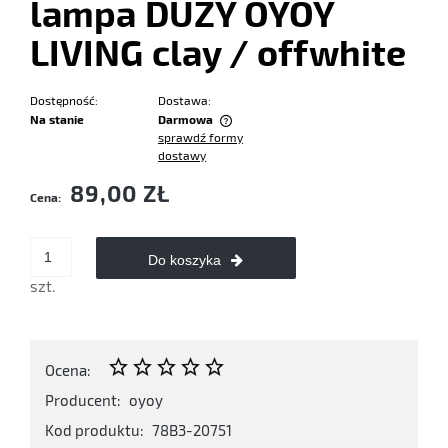
lampa DUŻY OYOY
LIVING clay / offwhite
Dostępność:
Dostawa:
Na stanie
Darmowa
sprawdź formy
Cena nie zawiera ewentualnych kosztów płatności
dostawy
89,00 ZŁ
Cena:
Do koszyka
szt.
Ocena:
Producent:
oyoy
Kod produktu:
78B3-20751