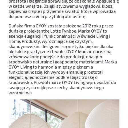
prostota i elegancja sprawiają, że doskonale wpasuje się
w każde wnętrze. Dzięki stylowemu wyglądowi, klosz
zapewnia ciepłe i przyjemne światło, które wprowadza
do pomieszczenia przytulną atmosferę.
Duńska firma OYOY została założona 2012 roku przez
duńską projektantkę Lotte Fynboe. Marka OYOY to
esencja elegancji i funkcjonalności w świecie Living i
Home. Produkty, wyróżniające się czystym,
skandynawskim designem, są nie tylko piękne dla oka,
ale także praktyczne i trwałe. OYOY kładzie nacisk na
zrównoważone podejście do produkcji, dbając o
środowisko naturalne i gospodarkę materiałami. Marka
OYOY Living to harmonia między pięknem a
funkcjonalnością. Ich wyroby emanują prostotą i
elegancją, jednocześnie podkreślając troskę o
środowisko. Pozwól marce OYOY Living wprowadzić do
swojego życia najlepsze cechy skandynawskiego
wzornictwa