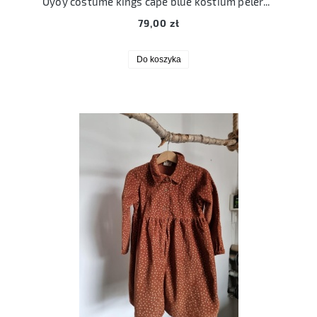
Oyoy costume kings cape blue kostium peleryna króla
79,00 zł
Do koszyka