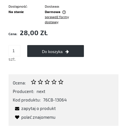
Dostępność:
Dostawa:
Na stanie
Darmowa
sprawdź formy
Cena nie zawiera ewentualnych kosztów płatności
dostawy
28,00 ZŁ
Cena:
Do koszyka
szt.
Ocena:
Producent:
next
Kod produktu:
76CB-13064
zapytaj o produkt
poleć znajomemu