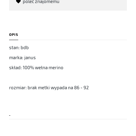
poleć znajomemu
OPIS
stan: bdb
marka: janus
skład: 100% wełna merino
rozmiar: brak metki wypada na 86 - 92