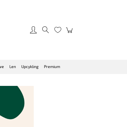
Zarejestruj się
Zaloguj się
we
Len
Upcykling
Premium