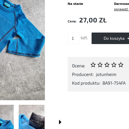
Na stanie
Darmow
sprawdź 
Cena nie zawiera ewentualnych kosztó
27,00 ZŁ
Cena:
płatności
szt.
Do koszyka
Ocena:
Producent:
jotunheim
Kod produktu:
BA91-754FA