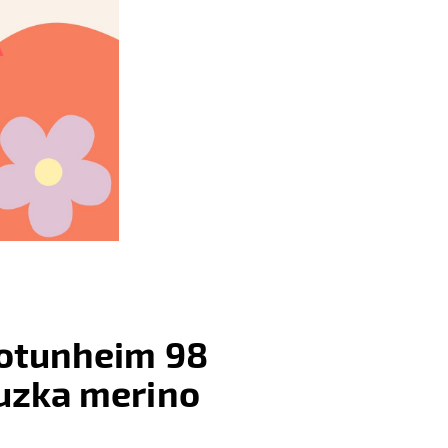
jotunheim 98
luzka merino
: