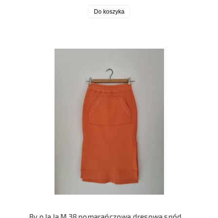
Do koszyka
By o la la M 38 pomarańczowa dresowa spódnica M 38