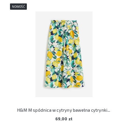
NOWOŚĆ
H&M M spódnica w cytryny bawełna cytrynki lemon
69,00 zł