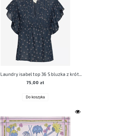
Lollys Laundry isabel top 36 S bluzka z krótkim rękawem granatowa 36
75,00 zł
Do koszyka