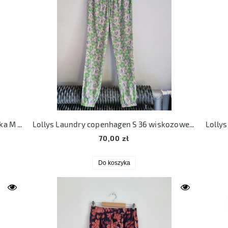
Lollys Laundry copenhagen golf panterka M L elastyczny
Lollys Laundry copenhagen S 36 wiskozowe spodnie MONA
70,00 zł
Do koszyka