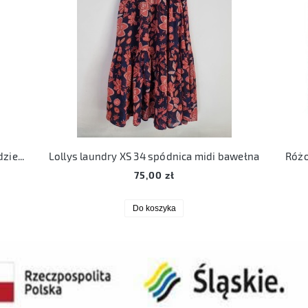
Lollys Laundry kalle shirt XL 42 bluzka dziewczęca bawełna len
Lollys laundry XS 34 spódnica midi bawełna
Różo
75,00 zł
Do koszyka