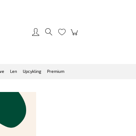
Zarejestruj się
Zaloguj się
we
Len
Upcykling
Premium