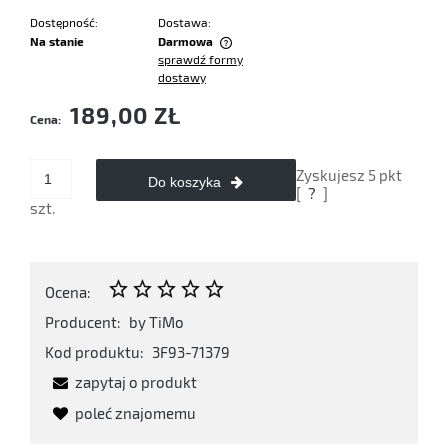
Dostępność:
Dostawa:
Na stanie
Darmowa
sprawdź formy
Cena nie zawiera ewentualnych kosztów płatności
dostawy
189,00 ZŁ
Cena:
Zyskujesz
5
pkt
Do koszyka
[
?
]
szt.
Ocena:
Producent:
by TiMo
Kod produktu:
3F93-71379
zapytaj o produkt
poleć znajomemu