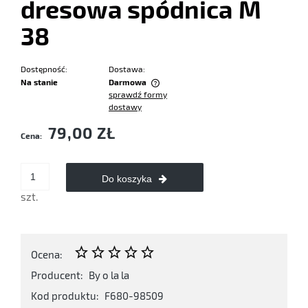
dresowa spódnica M
38
Dostępność:
Dostawa:
Na stanie
Darmowa
sprawdź formy
Cena nie zawiera ewentualnych kosztów płatności
dostawy
79,00 ZŁ
Cena:
Do koszyka
szt.
Ocena:
Producent:
By o la la
Kod produktu:
F680-98509