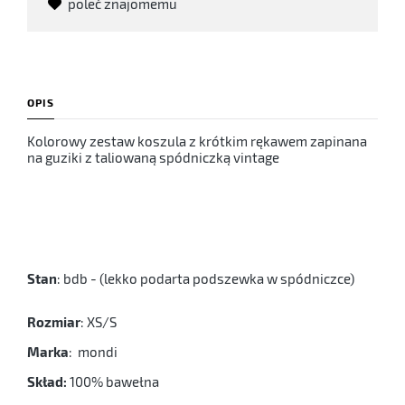
poleć znajomemu
OPIS
Kolorowy zestaw koszula z krótkim rękawem zapinana
na guziki z taliowaną spódniczką vintage
Stan
: bdb - (lekko podarta podszewka w spódniczce)
Rozmiar
: XS/S
Marka
: mondi
Skład:
100% bawełna