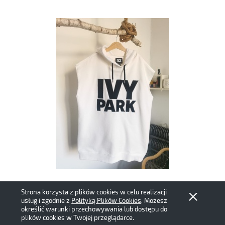
Ivy Park S bawełniana bluza bezrękawnik
Strona korzysta z plików cookies w celu realizacji
usług i zgodnie z
Polityką Plików Cookies
. Możesz
59,00 zł
określić warunki przechowywania lub dostępu do
plików cookies w Twojej przeglądarce.