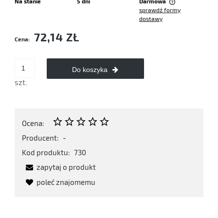
Na stanie
5 dni
Darmowa
sprawdź formy
Cena nie zawiera ewentualnych kosztów płatności
dostawy
72,14 ZŁ
Cena:
Do koszyka
szt.
Ocena:
Producent:
-
Kod produktu:
730
zapytaj o produkt
poleć znajomemu