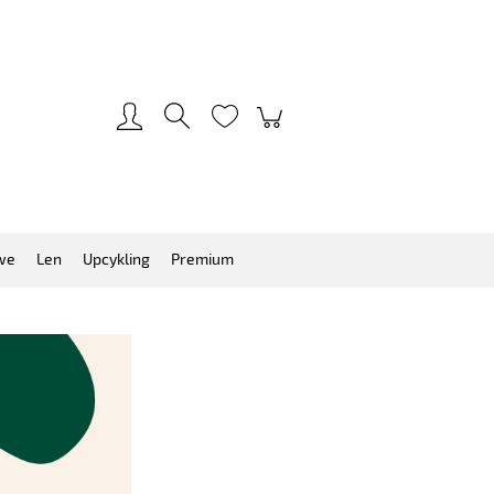
Zarejestruj się
Zaloguj się
we
Len
Upcykling
Premium