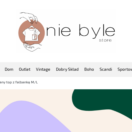
Dom
Outlet
Vintage
Dobry Skład
Boho
Scandi
Sporto
any top z falbanką M/L