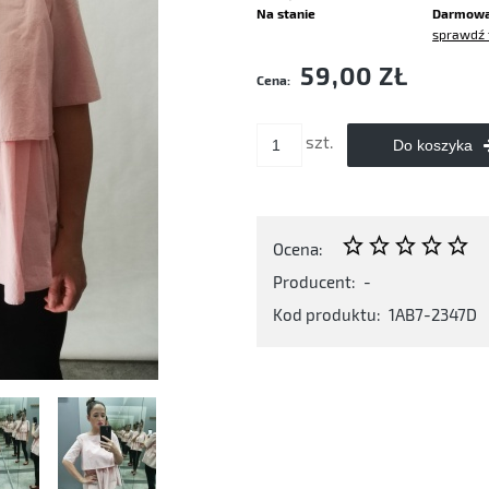
Na stanie
Darmow
sprawdź 
Cena nie zawiera ewentualnych kosztó
59,00 ZŁ
Cena:
płatności
szt.
Do koszyka
Ocena:
Producent:
-
Kod produktu:
1AB7-2347D