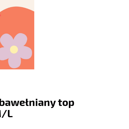
bawełniany top
M/L
: