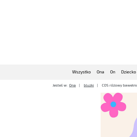
Wszystko
Ona
On
Dziecko
Jesteś w:
Ona
bluzki
COS różowy bawełni