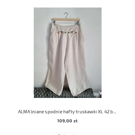
ALMA lniane spodnie hafty truskawki XL 42 beżowe len haft
109,00 zł