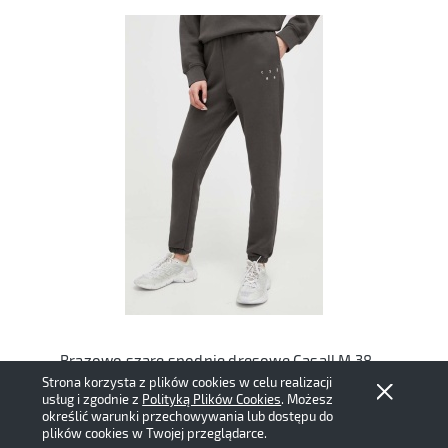
Brązowo szare spodnie dresowe Casall M 38 bawełna organiczna czekoladowe
Strona korzysta z plików cookies w celu realizacji
90,00 zł
usług i zgodnie z
Polityką Plików Cookies
. Możesz
określić warunki przechowywania lub dostępu do
plików cookies w Twojej przeglądarce.
Do koszyka