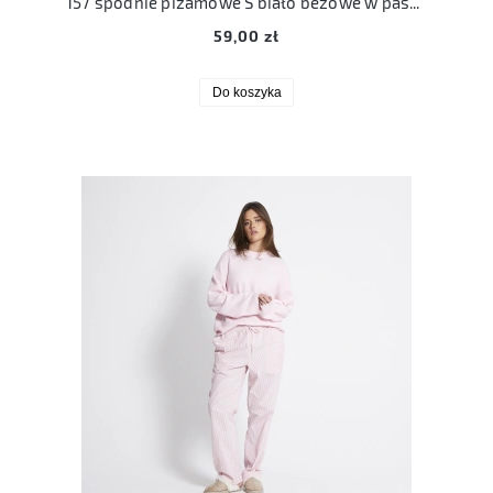
157 spodnie piżamowe S biało beżowe w paski 36 bawełna
59,00 zł
Do koszyka