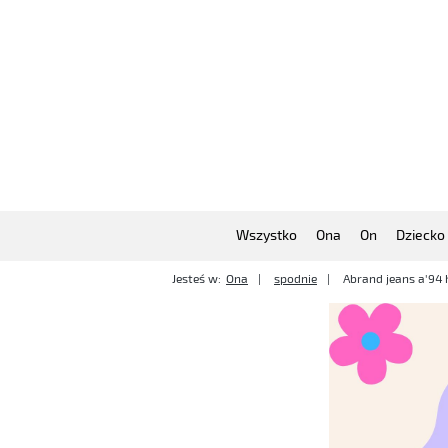
Wszystko
Ona
On
Dziecko
Jesteś w:
Ona
spodnie
Abrand jeans a'94 