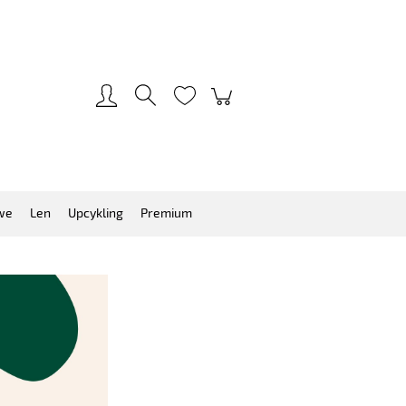
Zarejestruj się
Zaloguj się
we
Len
Upcykling
Premium