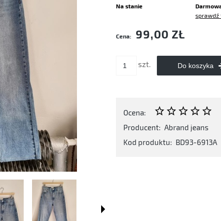
Na stanie
Darmow
sprawdź 
Cena nie zawiera ewentualnych kosztó
99,00 ZŁ
Cena:
płatności
szt.
Do koszyka
Ocena:
Producent:
Abrand jeans
Kod produktu:
BD93-6913A