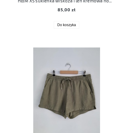
H&M XS sukienka wiskoza i len kremowa nowa z metkami
85,00 zł
Do koszyka