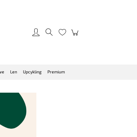
Zarejestruj się
Zaloguj się
we
Len
Upcykling
Premium