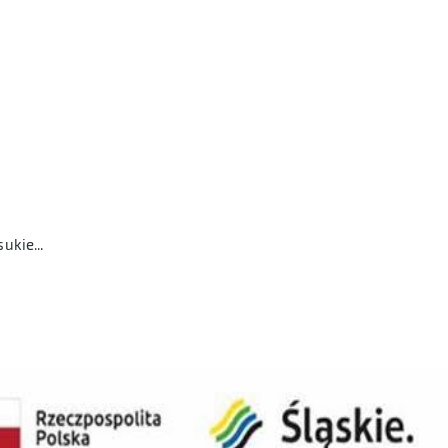
Ilse Jacobsen długa czarna wiskozowa sukienka S/M 36