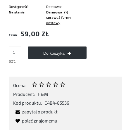
Dostępność:
Dostawa:
Na stanie
Darmowa
sprawdź formy
Cena nie zawiera ewentualnych kosztów płatności
dostawy
59,00 ZŁ
Cena:
Do koszyka
szt.
Ocena:
Producent:
H&M
Kod produktu:
C4B4-85536
zapytaj o produkt
poleć znajomemu