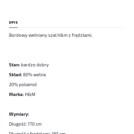
OPIS
Bordowy wełniany szal h&m z frędzlami.
Stan:
bardzo dobry
Skład:
80% wełna
20% poliamid
Marka:
H&M
Wymiary:
Długość: 170 cm
Długość z frędzlami: 185 cm