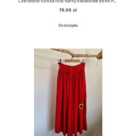
Czerwona tunika folk hafty kwiatowe boho hippie S/M
79,00 zł
Do koszyka