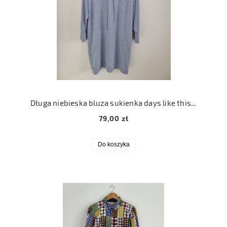
Długa niebieska bluza sukienka days like this L 40 z kapturem kp lerke dress
79,00 zł
Do koszyka