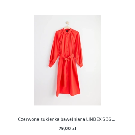
Czerwona sukienka bawełniana LINDEX S 36 wiązana szmizjerka
79,00 zł