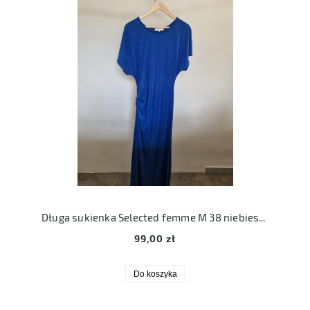
Długa sukienka Selected femme M 38 niebieska modal sf helen ss pleat dress
99,00 zł
Do koszyka