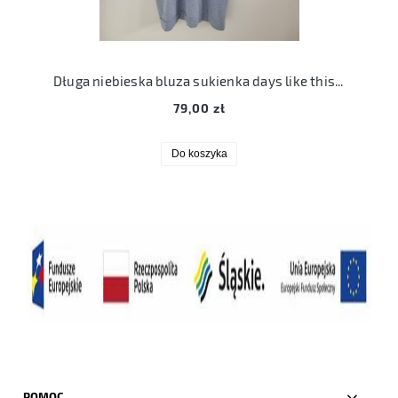
Długa niebieska bluza sukienka days like this L 40 z kapturem kp lerke dress
79,00 zł
Do koszyka
POMOC