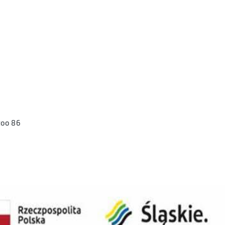
too 86