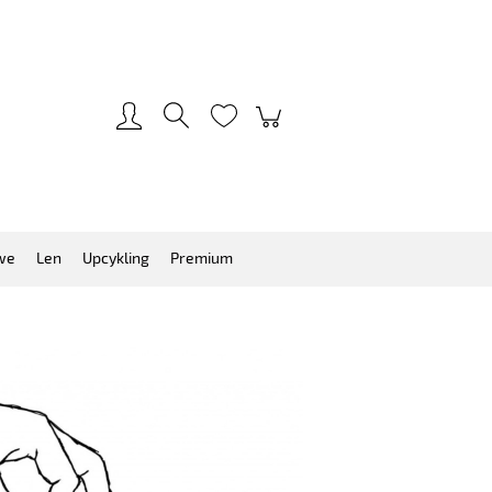
Zarejestruj się
Zaloguj się
we
Len
Upcykling
Premium