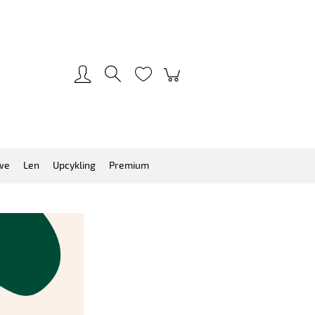
Zarejestruj się
Zaloguj się
we
Len
Upcykling
Premium