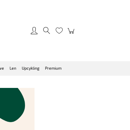
Zarejestruj się
Zaloguj się
we
Len
Upcykling
Premium