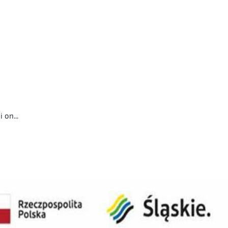
Narzutka sweter Gurdun Sjoden w paski onesize wełniana