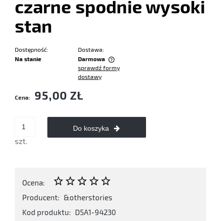
czarne spodnie wysoki
stan
Dostępność:
Dostawa:
Na stanie
Darmowa
sprawdź formy
Cena nie zawiera ewentualnych kosztów płatności
dostawy
95,00 ZŁ
Cena:
Do koszyka
szt.
Ocena:
Producent:
&otherstories
Kod produktu:
D5A1-94230