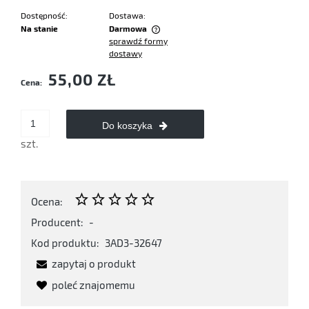
Dostępność:
Dostawa:
Na stanie
Darmowa
sprawdź formy
Cena nie zawiera ewentualnych kosztów płatności
dostawy
55,00 ZŁ
Cena:
Do koszyka
szt.
Ocena:
Producent:
-
Kod produktu:
3AD3-32647
zapytaj o produkt
poleć znajomemu