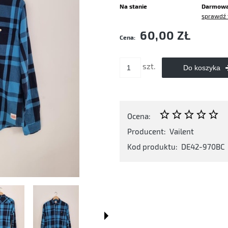
Na stanie
Darmow
sprawdź 
Cena nie zawiera ewentualnych kosztó
60,00 ZŁ
Cena:
płatności
szt.
Do koszyka
Ocena:
Producent:
Vailent
Kod produktu:
DE42-970BC