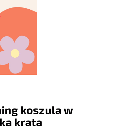
hing koszula w
ka krata
: