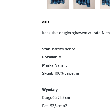
OPIS
Koszula z długim rękawem w kratę. Niebi
Stan
: bardzo dobry
Rozmiar
: M
Marka
: Vailent
Skład:
100% bawełna
Wymiary:
Długość: 73,5 cm
Pas: 52,5 cm x2