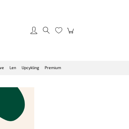
Zarejestruj się
Zaloguj się
we
Len
Upcykling
Premium