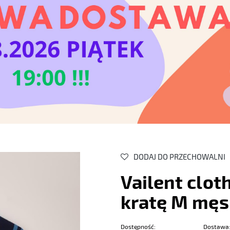
DODAJ DO PRZECHOWALNI
Vailent clot
kratę M męs
Dostępność:
Dostawa