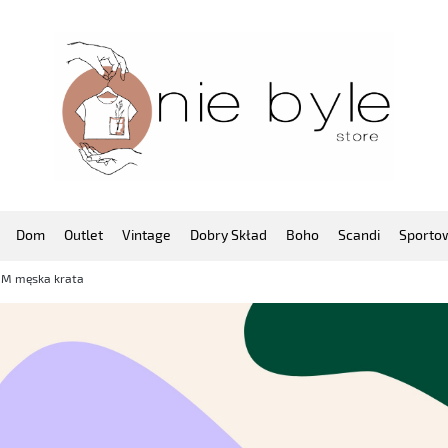
Dom
Outlet
Vintage
Dobry Skład
Boho
Scandi
Sporto
ę M męska krata