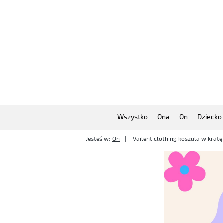
Wszystko
Ona
On
Dziecko
Jesteś w:
On
Vailent clothing koszula w krat