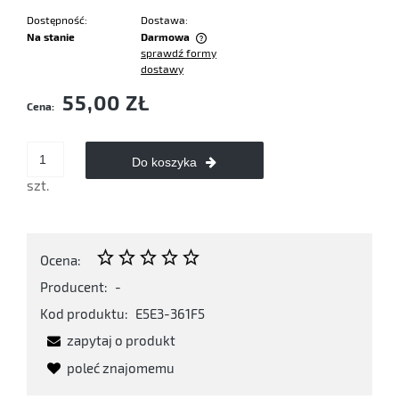
Dostępność:
Dostawa:
Na stanie
Darmowa
sprawdź formy
Cena nie zawiera ewentualnych kosztów płatności
dostawy
55,00 ZŁ
Cena:
Do koszyka
szt.
Ocena:
Producent:
-
Kod produktu:
E5E3-361F5
zapytaj o produkt
poleć znajomemu