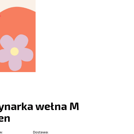
ynarka wełna M
en
w:
Dostawa: