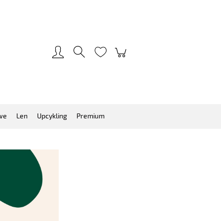
Zarejestruj się
Zaloguj się
we
Len
Upcykling
Premium