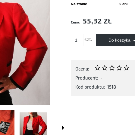
Na stanie
5 dni
Cena nie zaw
55,32 ZŁ
Cena:
płatności
szt.
Do koszyka
Ocena:
Producent:
-
Kod produktu:
1518