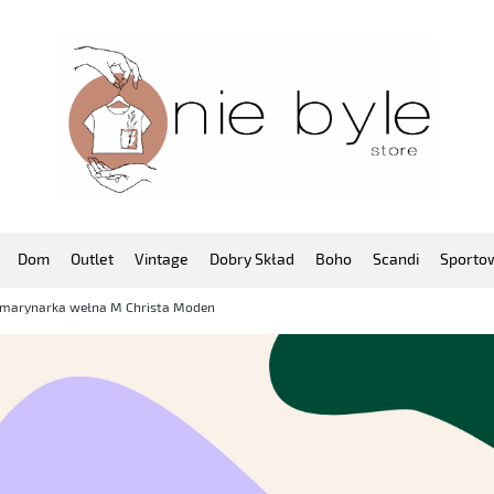
Dom
Outlet
Vintage
Dobry Skład
Boho
Scandi
Sporto
 marynarka wełna M Christa Moden