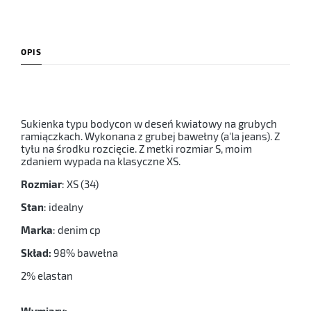
OPIS
Sukienka typu bodycon w deseń kwiatowy na grubych
ramiączkach. Wykonana z grubej bawełny (a'la jeans). Z
tyłu na środku rozcięcie. Z metki rozmiar S, moim
zdaniem wypada na klasyczne XS.
Rozmiar
: XS (34)
Stan
: idealny
Marka
: denim cp
Skład:
98% bawełna
2% elastan