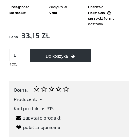
Dostępność:
Wysyłka w:
Dostawa:
Na stanie
5 dni
Darmowa
sprawdź formy
Cena nie zawiera ewentualnych kosztów płatności
dostawy
33,15 ZŁ
Cena:
Do koszyka
szt.
Ocena:
Producent:
-
Kod produktu:
315
zapytaj o produkt
poleć znajomemu