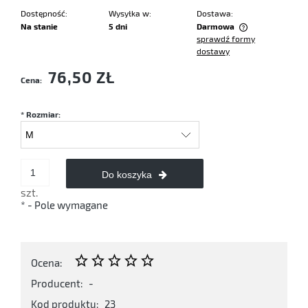
Dostępność:
Wysyłka w:
Dostawa:
Na stanie
5 dni
Darmowa
sprawdź formy
Cena nie zawiera ewentualnych kosztów płatności
dostawy
76,50 ZŁ
Cena:
*
Rozmiar:
Do koszyka
szt.
*
- Pole wymagane
Ocena:
Producent:
-
Kod produktu:
23