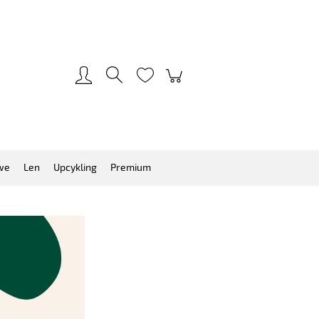
Zarejestruj się
Zaloguj się
we
Len
Upcykling
Premium