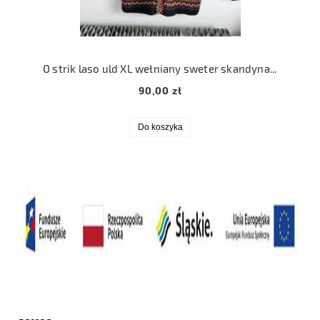
O strik laso uld XL wełniany sweter skandynawski brąz
90,00 zł
Do koszyka