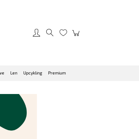
Zarejestruj się
Zaloguj się
we
Len
Upcykling
Premium