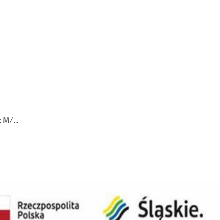
Nu Denmark lniany woskowany płaszcz M/L z zamkami