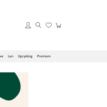
Zarejestruj się
Zaloguj się
we
Len
Upcykling
Premium