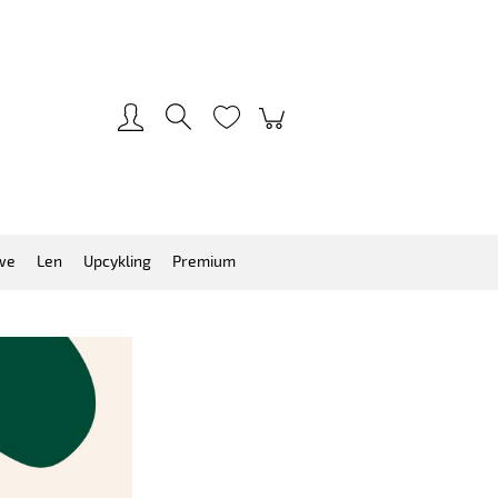
Zarejestruj się
Zaloguj się
we
Len
Upcykling
Premium