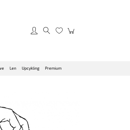
Zarejestruj się
Zaloguj się
we
Len
Upcykling
Premium