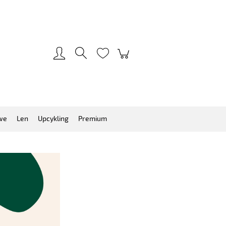
Zarejestruj się
Zaloguj się
we
Len
Upcykling
Premium