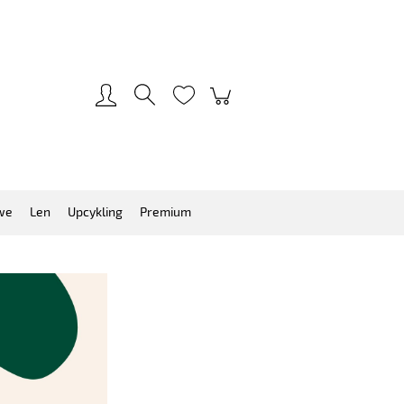
Zarejestruj się
Zaloguj się
we
Len
Upcykling
Premium