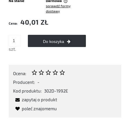
Na stanie
Darmowa
sprawdź formy
Cena nie zawiera ewentualnych kosztów płatności
dostawy
40,01 ZŁ
Cena:
Do koszyka
szt.
Ocena:
Producent:
-
Kod produktu:
302D-1992E
zapytaj o produkt
poleć znajomemu