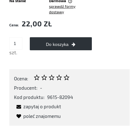
Na stanie
Darmowa
sprawdź formy
Cena nie zawiera ewentualnych kosztów płatności
dostawy
22,00 ZŁ
Cena:
Do koszyka
szt.
Ocena:
Producent:
-
Kod produktu:
9615-82094
zapytaj o produkt
poleć znajomemu