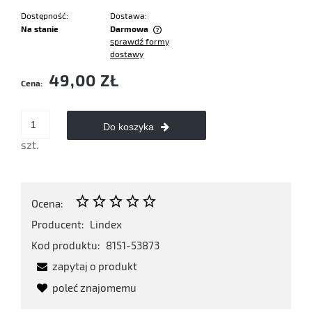
Dostępność:
Dostawa:
Na stanie
Darmowa
sprawdź formy
Cena nie zawiera ewentualnych kosztów płatności
dostawy
49,00 ZŁ
Cena:
Do koszyka
szt.
Ocena:
Producent:
Lindex
Kod produktu:
8151-53873
zapytaj o produkt
poleć znajomemu