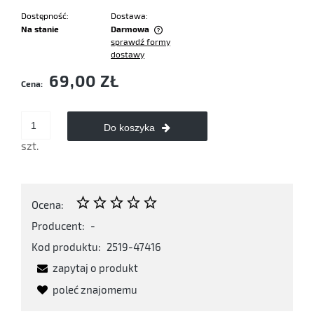
Dostępność:
Dostawa:
Na stanie
Darmowa
sprawdź formy
Cena nie zawiera ewentualnych kosztów płatności
dostawy
69,00 ZŁ
Cena:
Do koszyka
szt.
Ocena:
Producent:
-
Kod produktu:
2519-47416
zapytaj o produkt
poleć znajomemu